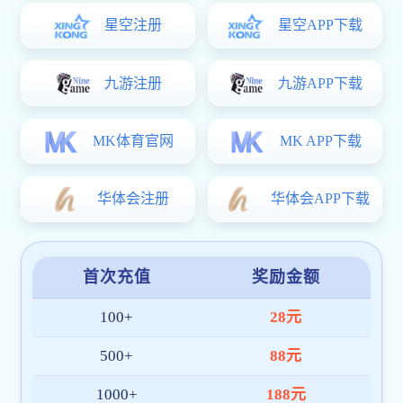
4. 信息使用目的
收集的信息将用于以下合法合规用途：
向您提供实时赛事数据、赛事直播、社区交流等服务
优化米乐官方版网站登录入口-米乐(中国)平台性能、提升服
务稳定性
处理用户反馈与技术问题
在获得授权的前提下发送个性化通知与提示
5. 第三方共享与委托处理
本应用不会主动将您的个人信息分享给非相关第三方。仅在以下
情况下进行合理使用：
为实现基础功能，与合规的服务提供商合作
在法律法规要求下配合监管提供必要信息