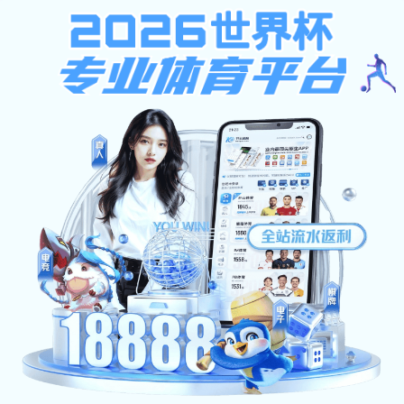
立即注册
隐私政策
1. 引言与声明
欢迎使用本平台提供的体育赛事服务应用（以下简称“本应
用”）。我们重视每位用户的个人隐私保护，致力于营造一个可
信赖的信息交互环境。
在您使用米乐登录入口应用相关服务前，请认真阅读本政策。使
用即代表您已理解并接受全部条款内容。如有异议，建议您暂停
使用本服务。